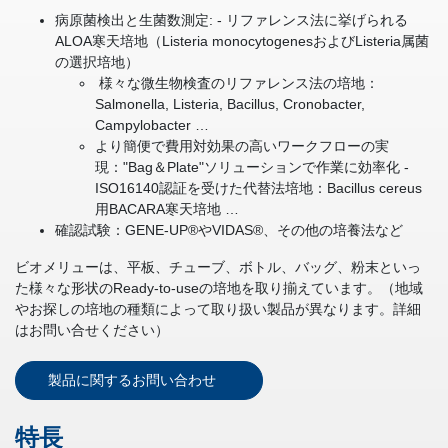
病原菌検出と生菌数測定: - リファレンス法に挙げられる
ALOA寒天培地（Listeria monocytogenesおよびListeria属菌
の選択培地）
様々な微生物検査のリファレンス法の培地：
Salmonella, Listeria, Bacillus, Cronobacter,
Campylobacter …
より簡便で費用対効果の高いワークフローの実
現："Bag＆Plate"ソリューションで作業に効率化 -
ISO16140認証を受けた代替法培地：Bacillus cereus
用BACARA寒天培地 …
確認試験：GENE-UP®やVIDAS®、その他の培養法など
ビオメリューは、平板、チューブ、ボトル、バッグ、粉末といっ
た様々な形状のReady-to-useの培地を取り揃えています。（地域
やお探しの培地の種類によって取り扱い製品が異なります。詳細
はお問い合せください）
製品に関するお問い合わせ
特長